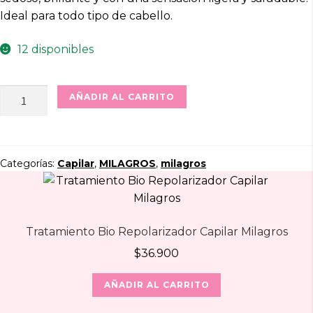
Ideal para todo tipo de cabello.
12 disponibles
Shampoo
AÑADIR AL CARRITO
Anticaspa
Milagros
cantidad
Categorías:
Capilar
,
MILAGROS
,
milagros
Tratamiento Bio Repolarizador Capilar Milagros
$
36.900
AÑADIR AL CARRITO