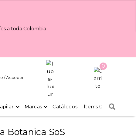
os a toda Colombia
0
te / Acceder
Buscar
apilar
Marcas
Catálogos
Ítems 0
a Botanica SoS