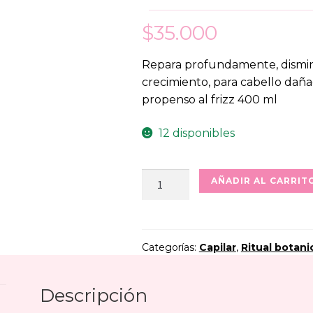
$
35.000
Repara profundamente, disminu
crecimiento, para cabello dañ
propenso al frizz 400 ml
12 disponibles
Mascarilla
AÑADIR AL CARRIT
Bomba
Botanica
SoS
cantidad
Categorías:
Capilar
,
Ritual botani
Descripción