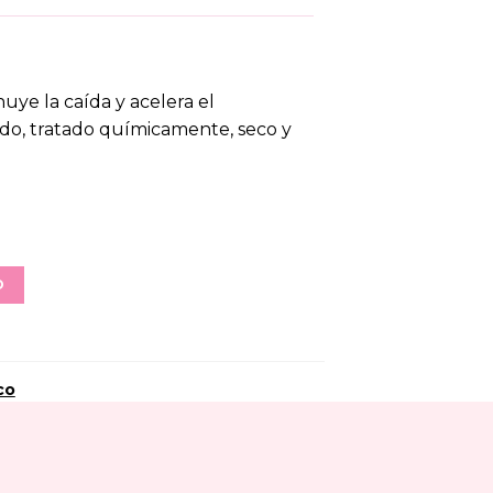
ye la caída y acelera el
ado, tratado químicamente, seco y
O
co