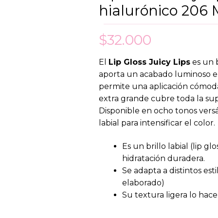
hialurónico 206
$
32.000
El
Lip Gloss Juicy Lips
es un b
aporta un acabado luminoso e 
permite una aplicación cómoda
extra grande cubre toda la sup
Disponible en ocho tonos versá
labial para intensificar el color.
Es un brillo labial (lip g
hidratación duradera.
Se adapta a distintos esti
elaborado)
Su textura ligera lo hace