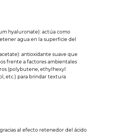
um hyaluronate): actúa como
etener agua en la superficie del
acetate): antioxidante suave que
ios frente a factores ambientales
eros (polybutene, ethylhexyl
, etc.) para brindar textura
gracias al efecto retenedor del ácido