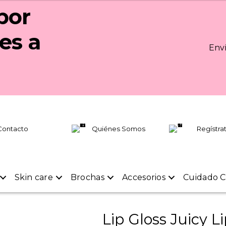
por
es a
Enví
Contacto
Quiénes Somos
Regístra
Skin care
Brochas
Accesorios
Cuidado C
Lip Gloss Juicy L