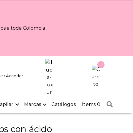
os a toda Colombia
0
te / Acceder
Buscar
apilar
Marcas
Catálogos
Ítems 0
ips con ácido