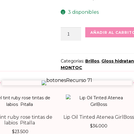
3 disponibles
Lip
AÑADIR AL CARRIT
Gloss
Juicy
Lips
con
Categorías:
Brillos
,
Gloss hidrata
MONTOC
ácido
hialurónico
206
Montoc
cantidad
int ruby rose tintas de
Lip Oil Tinted Atenea GirlBos
labios Pitalla
$
36.000
$
23.500