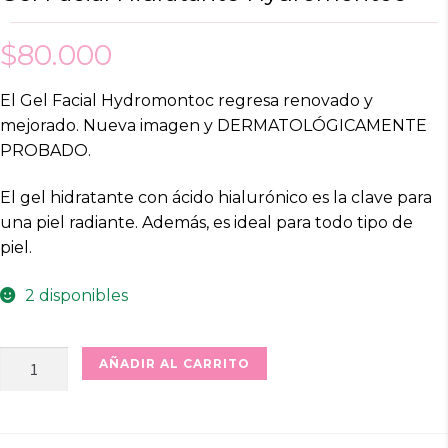
$
80.000
El Gel Facial Hydromontoc regresa renovado y
mejorado. Nueva imagen y DERMATOLÓGICAMENTE
PROBADO.
El gel hidratante con ácido hialurónico es la clave para
una piel radiante. Además, es ideal para todo tipo de
piel.
2 disponibles
Gel
AÑADIR AL CARRITO
Facial
Hidratante
Hydromontoc