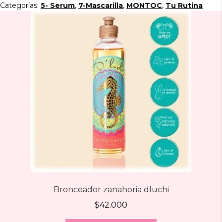
cantidad
Categorías:
5- Serum
,
7-Mascarilla
,
MONTOC
,
Tu Rutina
Bronceador zanahoria dluchi
$
42.000