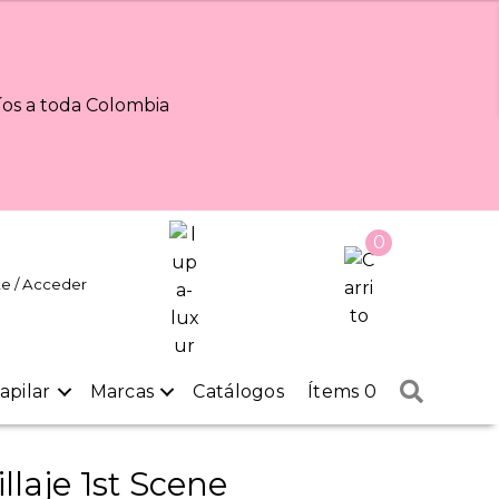
os a toda Colombia
0
te / Acceder
Buscar
apilar
Marcas
Catálogos
Ítems 0
llaje 1st Scene