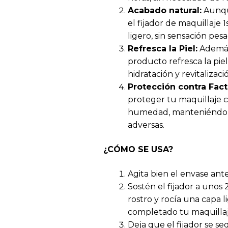
Acabado natural:
Aunque
el fijador de maquillaje
ligero, sin sensación pes
Refresca la Piel:
Además 
producto refresca la pi
hidratación y revitalizac
Protección contra Fac
proteger tu maquillaje co
humedad, manteniéndolo
adversas.
¿CÓMO SE USA?
Agita bien el envase ante
Sostén el fijador a unos
rostro y rocía una capa 
completado tu maquillaj
Deja que el fijador se 