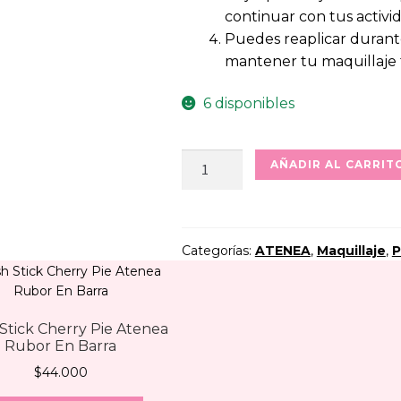
continuar con tus activid
Puedes reaplicar durante 
mantener tu maquillaje 
6 disponibles
Fijador
AÑADIR AL CARRIT
de
maquillaje
1st
Scene
Categorías:
ATENEA
,
Maquillaje
,
P
Atenea
cantidad
Stick Cherry Pie Atenea
Rubor En Barra
$
44.000