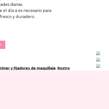
ades diarias.
el día si es necesario para
fresco y duradero.
O
rimer y fijadores de maquillaje
,
Rostro