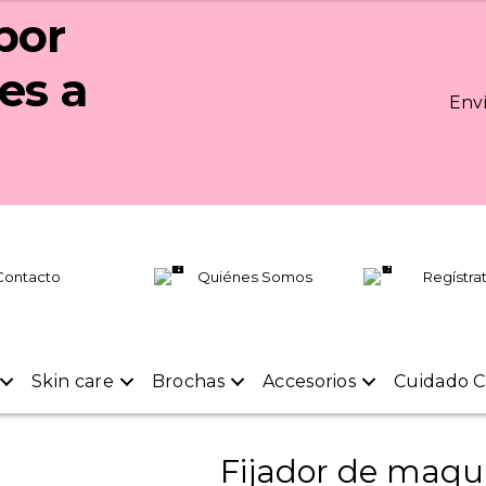
por
es a
Enví
Contacto
Quiénes Somos
Regístra
Skin care
Brochas
Accesorios
Cuidado C
Fijador de maqui