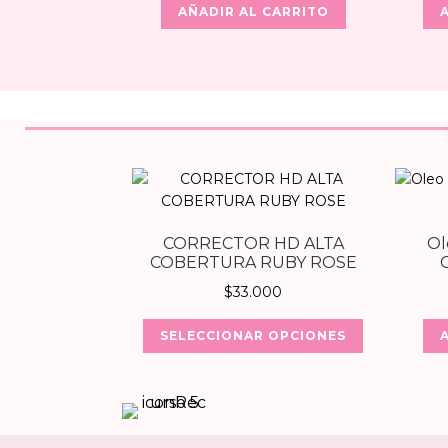
AÑADIR AL CARRITO
CORRECTOR HD ALTA
Ol
COBERTURA RUBY ROSE
$
33.000
Este
SELECCIONAR OPCIONES
producto
tiene
múltiples
variantes.
Las