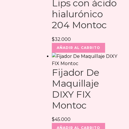
Lips con ácido
hialurónico
204 Montoc
$
32.000
AÑADIR AL CARRITO
Fijador De
Maquillaje
DIXY FIX
Montoc
$
45.000
AÑADIR AL CARRITO