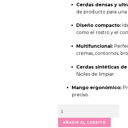
Cerdas densas y ultr
de producto para una a
Diseño compacto:
Ide
como el rostro y el con
Multifuncional:
Perfec
cremas, contornos, br
Cerdas sintéticas de 
fáciles de limpiar.
Mango ergonómico:
Pr
preciso.
Brocha
Para
Productos
AÑADIR AL CARRITO