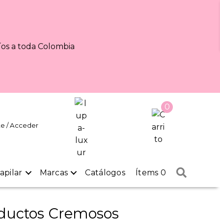
os a toda Colombia
0
te / Acceder
Buscar
apilar
Marcas
Catálogos
Ítems 0
ductos Cremosos