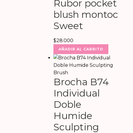
Rubor pocket
blush montoc
Sweet
$
28.000
AÑADIR AL CARRITO
Brocha B74
Individual
Doble
Humide
Sculpting