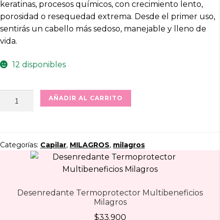
keratinas, procesos químicos, con crecimiento lento,
porosidad o resequedad extrema. Desde el primer uso,
sentirás un cabello más sedoso, manejable y lleno de
vida.
12 disponibles
Acondicionador
AÑADIR AL CARRITO
Milagros
Herbal
cantidad
Categorías:
Capilar
,
MILAGROS
,
milagros
Desenredante Termoprotector Multibeneficios
Milagros
$
33.900